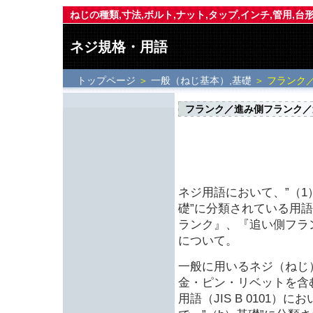
ねじの種類,寸法,ボルト,ナット,タップ,インチ,管用,台
ネジ規格・用語
トップページ
＞
一般（ねじ基本）,基礎
＞ フランク
フランク／進み側フランク／
ネジ用語において、”（1
礎”に分類されている用
ランク』、『追い側フラ
について。
一般に用いるネジ（ねじ）
金・ピン・リベットを含
用語（JIS B 0101）