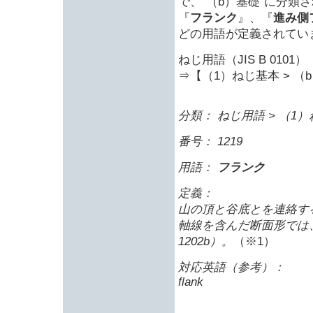
で、”（b）基礎”に分類
『
フランク
』、『
進み側
どの用語が定義されてい
ねじ用語（JIS B 0101）
⇒【（1）ねじ基本 > （
分類： ねじ用語 > （1）
番号： 1219
用語：
フランク
定義：
山の頂と谷底とを連絡す
軸線を含んだ断面形では
1202b）。
（※1）
対応英語（参考）：
flank