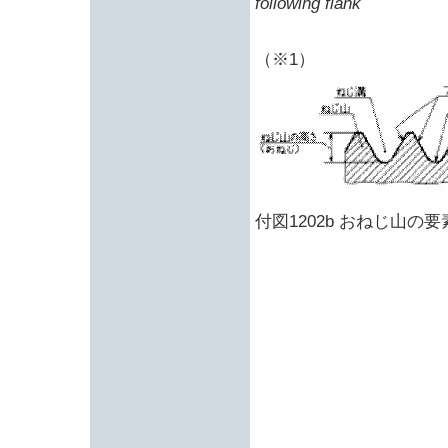
following flank
（※1）
付図1202b おねじ山の要